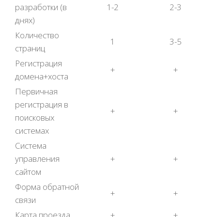
разработки (в
1-2
2-3
днях)
Количество
1
3-5
страниц
Регистрация
+
+
домена+хоста
Первичная
регистрация в
+
+
поисковых
системах
Система
управления
+
+
сайтом
Форма обратной
+
+
связи
Карта проезда
+
+