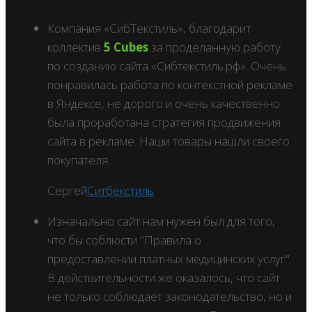
Компания «СибТекстиль», благодарит
коллектив
5 Cubes
за проделанную работу
по созданию сайта «Сибтекстиль.рф». Очень
понравилась работа по контекстной рекламе
в Яндексе, не дорого и очень качественно
была проработана стратегия продвижения
сайта в рекламе. Наши товары нашли своего
покупателя.
Сергей
Ситбекстиль
Изначально сайт нам нужен был для того,
что бы соблюсти "Правила о
предоставлении платных медицинских услуг".
В действительности же оказалось, что сайт
не только соблюдает законодательство, но и