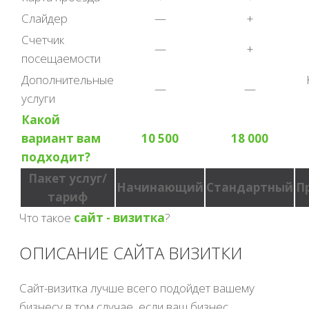
Слайдер
—
+
Счетчик
—
+
посещаемости
Дополнительные
—
—
услуги
Какой
вариант вам
10 500
18 000
подходит?
Пакет услуг/
Начинающий
Стандартный
П
тариф
Что такое
сайт - визитка
?
ОПИСАНИЕ САЙТА ВИЗИТКИ
Сайт-визитка лучше всего подойдет вашему
бизнесу в том случае, если ваш бизнес